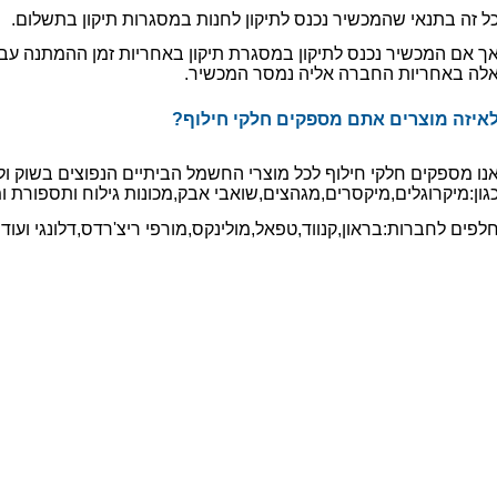
ל זה בתנאי שהמכשיר נכנס לתיקון לחנות במסגרות תיקון בתשלום.
ך אם המכשיר נכנס לתיקון במסגרת תיקון באחריות זמן ההמתנה עבור 
לה באחריות החברה אליה נמסר המכשיר.
לאיזה מוצרים אתם מספקים חלקי חילוף?
נו מספקים חלקי חילוף לכל מוצרי החשמל הביתיים הנפוצים בשוק ו
גון:מיקרוגלים,מיקסרים,מגהצים,שואבי אבק,מכונות גילוח ותספורת ומ
לפים לחברות:בראון,קנווד,טפאל,מולינקס,מורפי ריצ'רדס,דלונגי ועוד.