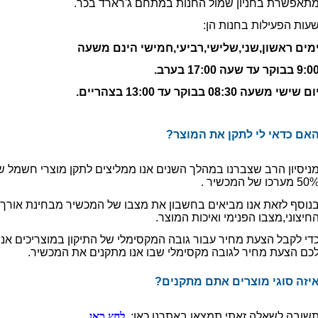
תאפשרת בחניון שמול החנות במתחם ג'רארד בכר.
עות הפעילות בחנות הן:
מים ראשון,שני,שלישי,רביעי,חמישי הינם משעה
9: בבוקר עד שעה 17:00 בערב.
ום שישי משעה 08:30 בבוקר עד 13:00 בצהריים.
האם כדאי לי לתקן את המוצר?
ניסיון הרב שצברנו במהלך השנים אנו ממליצים לתקן מוצרי חשמל ש
5 מערכו של המכשיר .
נוסף לזאת אנו מביאים בחשבון את מצבו של המכשיר מבחינת אורך 
חיצוני,מצבו הפנימי ואיכות המוצר.
די לקבל הצעת מחיר עבור גובה המקסימלי של התיקון במוצריכים אנה 
כם הצעת מחיר לגובה מקסימלי שבו אנו מתקנים את המכשיר.
איזה סוגי מוצרים אתם מתקנים?
שובה לשאלה זאתי תמצאו באתרנו כאן:
לחץ כאן