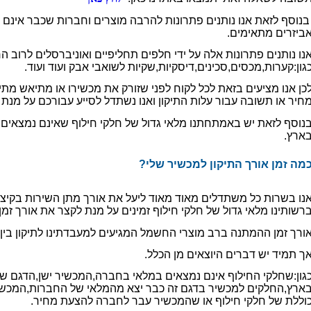
נוסף לזאת אנו נותנים פתרונות להרבה מוצרים וחברות שכבר אינם 
ביזרים מתאימים.
נו נותנים פתרונות אלה על ידי חלפים תחליפיים ואוניברסלים לרוב 
גון:קערות,מכסים,סכינים,דיסקיות,שקיות לשואבי אבק ועוד ועוד.
כן אנו מציעים בזאת לכל לקוח לפני שזורק את מכשירו או מתיאש מתי
חיר או תשובה עבור עלות התיקון ואנו נשתדל לסייע עבורכם על מנת 
נוסף לזאת יש באמתחתנו מלאי גדול של חלקי חילוף שאינם נמצאי
ארץ.
כמה זמן אורך התיקון למכשיר שלי?
נו בשרות כל משתדלים מאוד מאוד ליעל את אורך מתן השירות בקיצור
רשותינו מלאי גדול של חלקי חילוף זמינים על מנת לקצר את אורך זמ
ורך זמן ההמתנה ברב מוצרי החשמל המגיעים למעבדתינו לתיקון בין יומיים ל
ך תמיד יש דברים היוצאים מן הכלל.
גון:שחלקי החילוף אינם נמצאים במלאי בחברה,המכשיר ישן,הדגם של 
ארץ,החלקים למכשיר בדגם זה כבר יצא מהמלאי של החברות,המכש
וללת של חלקי חילוף או שהמכשיר עבר לחברה להצעת מחיר.