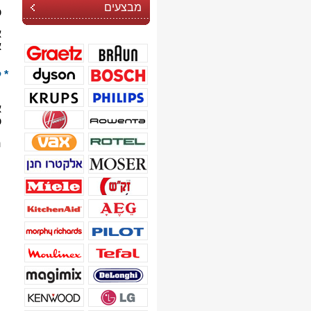
מבצעים
כ
א
א
* 
א
כ
ח