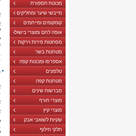
מכונות תספורת
ב
מייבשי שיער ומחליקים
א
קומקומים ומייחמים
א
כ
אופה לחם ומוצרי בישול
ל
מסחטות פירות וירקות
מ
מטחנות בשר
ב
ב
אספרסו ומכונות קפה
טלפונים
* 
מטחנות קפה
א
מברשות שינים
ב
מוצרי חורף
א
מוצרי קיץ
א
שקיות לשואבי אבק
כ
ב
חלקי חילוף
כ