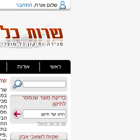
שלום אורח,
התחבר
ראשי
אודות
שר
שרו
במת
בדיקת מוצר שנמסר
מכי
לתיקון
החב
חלק
הבית
החב
מה זה קוד תיקון?
בתח
,פיל
שקיות לשואבי אבק