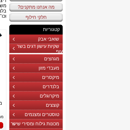
ריצ
משו
מה אנחנו מתקנים?
בלנ
וכו".
חלקי חילוף
קטגוריות
שואבי אבק
שקיות עישון דגים בשר
עוף
מגהצים
מעבדי מזון
מיקסרים
בלנדרים
מיקרוגלים
קוצצים
טוסטרים ומצנמים
מח
מכונות גילוח ומסירי שיער