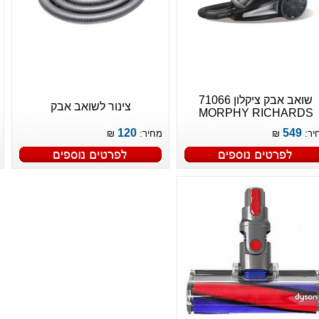
שואב אבק ציקלון 71066
צינור לשואב אבק
MORPHY RICHARDS
120
549
יר:
₪
מחיר:
₪