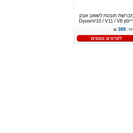
ברשת חובטת לשואב אבק
סון DysonV10 / V11 / V8
389
יר:
₪